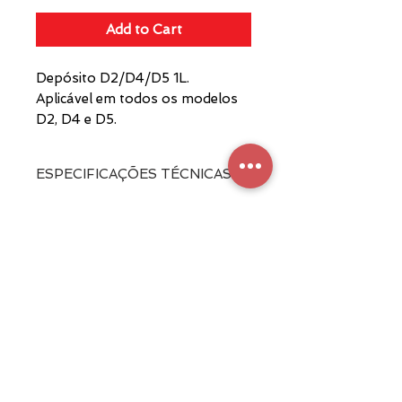
Add to Cart
Depósito D2/D4/D5 1L.
Aplicável em todos os modelos
D2, D4 e D5.
ESPECIFICAÇÕES TÉCNICAS
Capacidade:
1L
Maquicaf Electrodomésticos S.A.
Fabricante de máquinas de café
Terms and conditions
Privacy Policy
Store
Machinery
FAQ